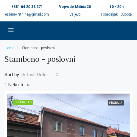
+381 64 20 33 571
Vojvode Mišića 20
10 - 20h
esbinekretnine@gmail.com
Valjevo
Ponedeljak - Subota
Home
Stambeno - poslovni
Stambeno - poslovni
Sort by:
Default Order
1 Nekretnina
ISTAKNUTO
PRODAJA