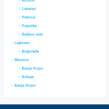
Kozličić
Lukavac
Petnica
Popučke
Rađevo selo
Lajkovac
Bogovađa
Mionica
Banja Vrujci
Robaje
Banja Vrujci