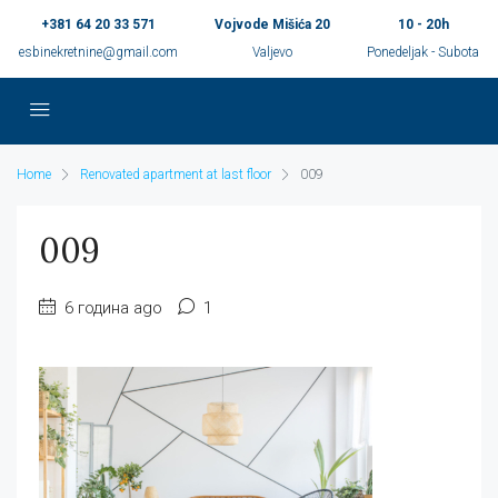
+381 64 20 33 571
Vojvode Mišića 20
10 - 20h
esbinekretnine@gmail.com
Valjevo
Ponedeljak - Subota
Home
Renovated apartment at last floor
009
009
6 година ago
1