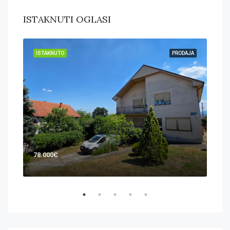
ISTAKNUTI OGLASI
DAJA
ISTAKNUTO
PRODAJA
IST
78.000Є
119