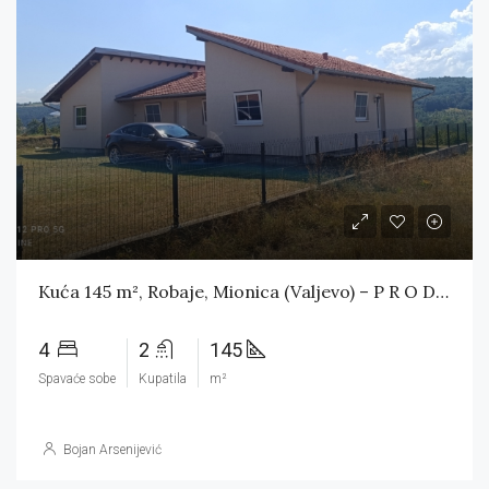
Kuća 145 m², Robaje, Mionica (Valjevo) – P R O D A T A
4
2
145
Spavaće sobe
Kupatila
m²
Bojan Arsenijević