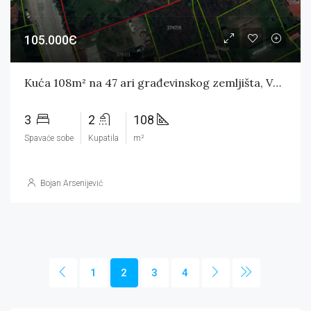
105.000Є
Kuća 108m² na 47 ari građevinskog zemljišta, Valjevo – ŠIRI CENTAR
3
2
108
Spavaće sobe
Kupatila
m²
Bojan Arsenijević
1
2
3
4