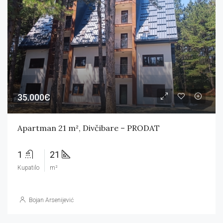
35.000Є
Apartman 21 m², Divčibare – PRODAT
1
21
Kupatilo
m²
Bojan Arsenijević