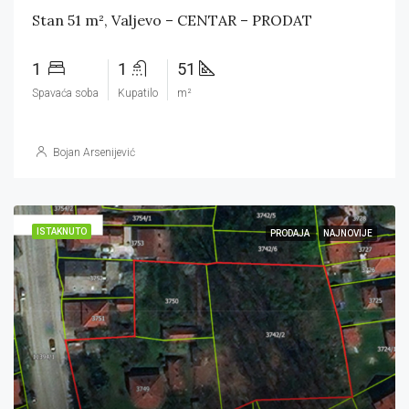
Stan 51 m², Valjevo – CENTAR – PRODAT
1
1
51
Spavaća soba
Kupatilo
m²
Bojan Arsenijević
ISTAKNUTO
PRODAJA
NAJNOVIJE