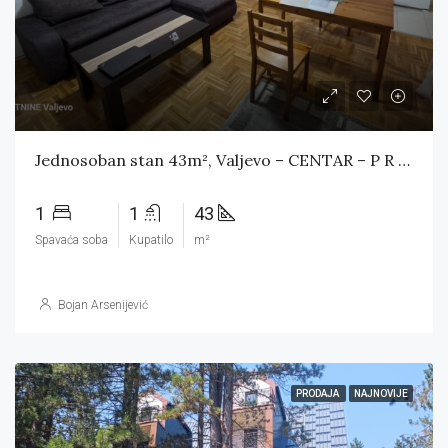
Jednosoban stan 43m², Valjevo – CENTAR – P R O D A T
1
1
43
Spavaća soba
Kupatilo
m²
Bojan Arsenijević
PRODAJA
NAJNOVIJE