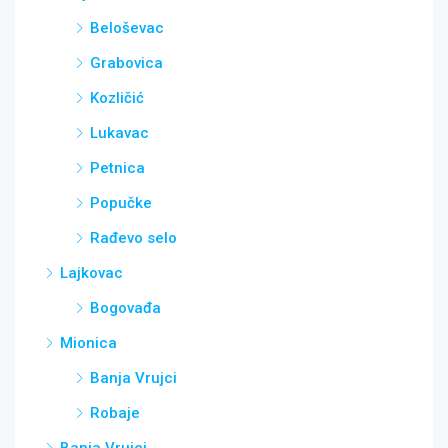
Beloševac
Grabovica
Kozličić
Lukavac
Petnica
Popučke
Rađevo selo
Lajkovac
Bogovađa
Mionica
Banja Vrujci
Robaje
Banja Vrujci