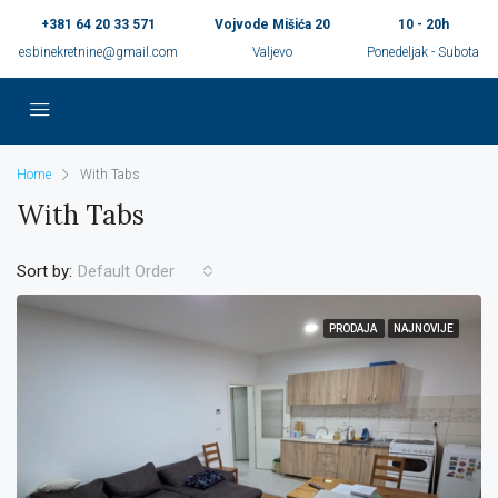
+381 64 20 33 571
Vojvode Mišića 20
10 - 20h
esbinekretnine@gmail.com
Valjevo
Ponedeljak - Subota
Home
With Tabs
With Tabs
Sort by:
Default Order
PRODAJA
NAJNOVIJE