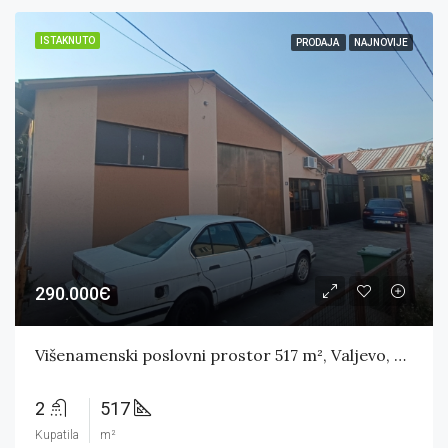
ISTAKNUTO
PRODAJA
NAJNOVIJE
290.000Є
Višenamenski poslovni prostor 517 m², Valjevo, Popučke
2
517
Kupatila
m²