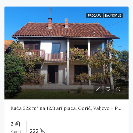
PRODAJA
NAJNOVIJE
Kuća 222 m² na 12.8 ari placa, Gorić, Valjevo – PRODATA
2
222
Kupatila