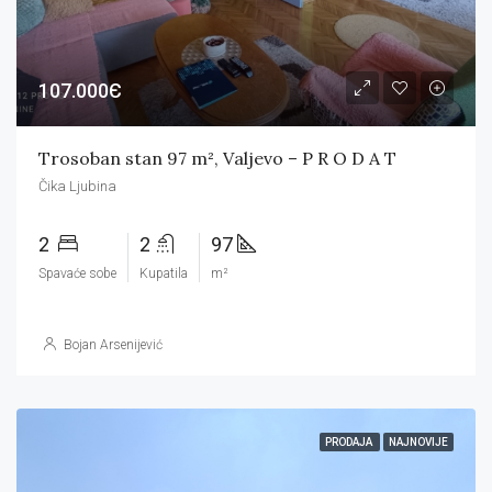
107.000Є
Trosoban stan 97 m², Valjevo – P R O D A T
Čika Ljubina
2
2
97
Spavaće sobe
Kupatila
m²
Bojan Arsenijević
PRODAJA
NAJNOVIJE