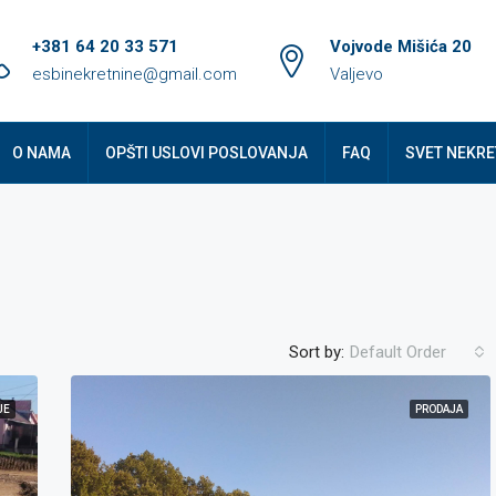
+381 64 20 33 571
Vojvode Mišića 20
esbinekretnine@gmail.com
Valjevo
O NAMA
OPŠTI USLOVI POSLOVANJA
FAQ
SVET NEKRE
Sort by:
Default Order
JE
PRODAJA
ISTAKNUTO
PR