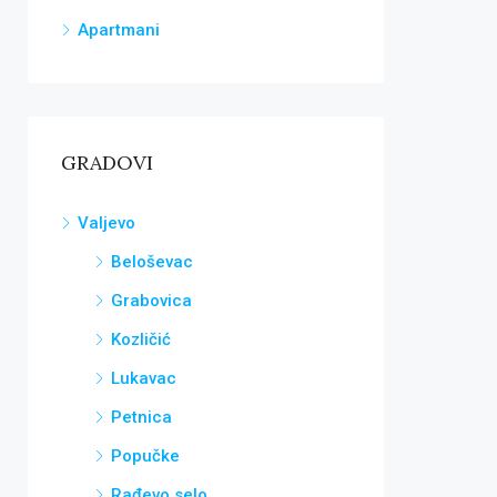
Apartmani
GRADOVI
Valjevo
Beloševac
Grabovica
Kozličić
Lukavac
Petnica
Popučke
Rađevo selo