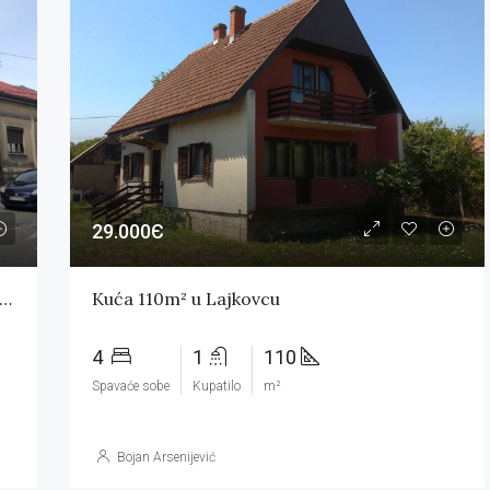
29.000Є
beno-poslovni i stambeni objekat, Valjevo (centar)
Kuća 110m² u Lajkovcu
4
1
110
Spavaće sobe
Kupatilo
m²
Bojan Arsenijević