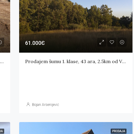
88.000Є
61.000Є
Građevinske parcele 25 ari, Iverak, Valjevo – PRODATE
Prodajem šumu 1. klase, 43 ara, 2.5km od Valjeva
Bojan Arsenijević
JA
PRODAJA