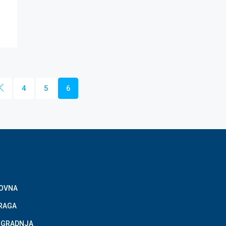
4
5
6
OVNA
RAGA
GRADNJA