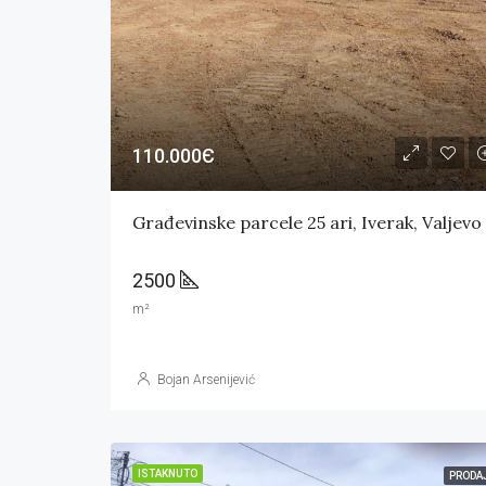
110.000Є
2500
m²
Bojan Arsenijević
ISTAKNUTO
PRODA