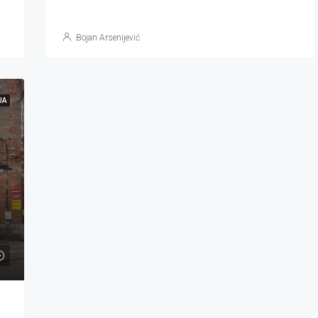
Bojan Arsenijević
JA