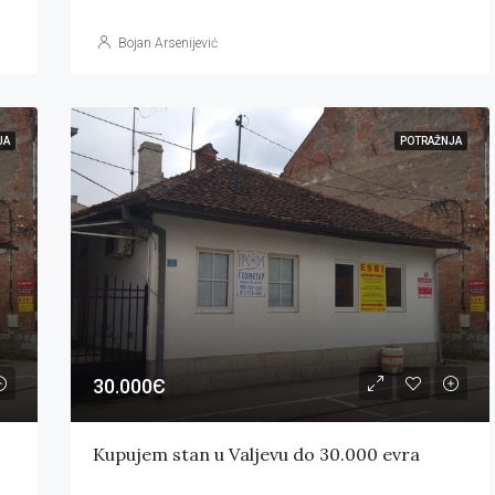
Bojan Arsenijević
JA
POTRAŽNJA
30.000Є
Kupujem stan u Valjevu do 30.000 evra