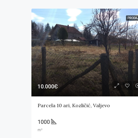
PRODA
10.000Є
Parcela 10 ari, Kozličić, Valjevo
1000
m²