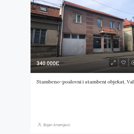
340.000Є
Stam
Bojan Arsenijević