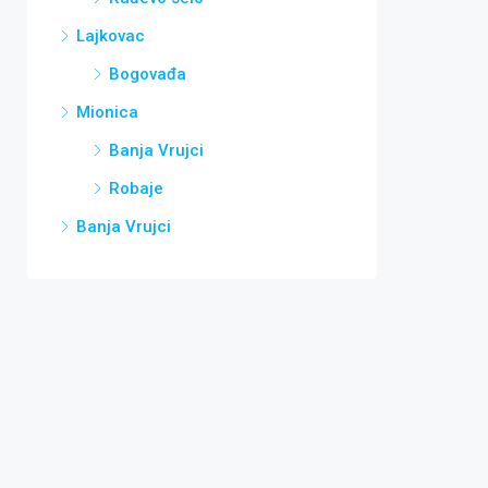
Lajkovac
Bogovađa
Mionica
Banja Vrujci
Robaje
Banja Vrujci