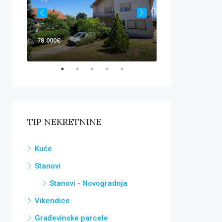
78.000Є
119.000Є
TIP NEKRETNINE
Kuće
Stanovi
Stanovi - Novogradnja
Vikendice
Građevinske parcele