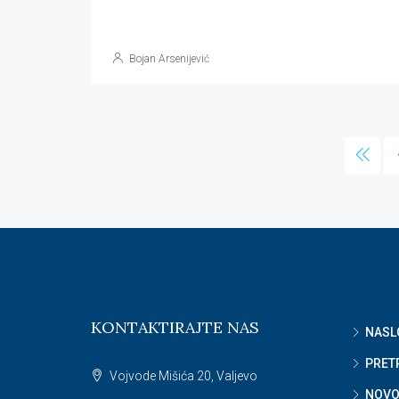
Bojan Arsenijević
KONTAKTIRAJTE NAS
NASL
PRET
Vojvode Mišića 20, Valjevo
NOVO