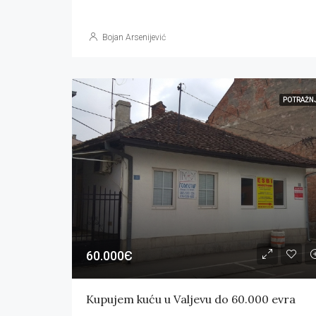
Bojan Arsenijević
POTRAŽN
60.000Є
Kupujem kuću u Valjevu do 60.000 evra